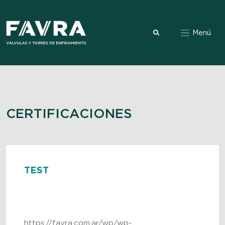
Menú
CERTIFICACIONES
TEST
https://favra.com.ar/wp/wp-